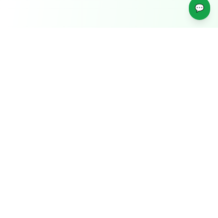
💬
Jadwal Kegiatan Madrasah
Kamis, 6 Agustus 2026
Kegiatan
Madrasah
Tidak ada kegiatan hari ini.